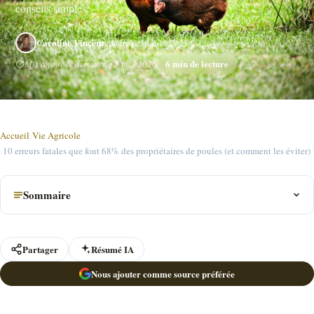
conseils simples.
Caroline Vincent
vendredi 20 juin 2025
6 min de lecture
Mis à jour le dimanche 3 mai 2026
Accueil
›
Vie Agricole
›
10 erreurs fatales que font 68% des propriétaires de poules (et comment les éviter)
Sommaire
Partager
Résumé IA
Nous ajouter comme source préférée