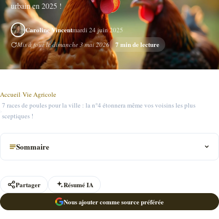
urbain en 2025 !
Caroline Vincent
mardi 24 juin 2025
7 min de lecture
Mis à jour le dimanche 3 mai 2026
Accueil
›
Vie Agricole
7 races de poules pour la ville : la n°4 étonnera même vos voisins les plus
›
sceptiques !
Sommaire
Partager
Résumé IA
Nous ajouter comme source préférée