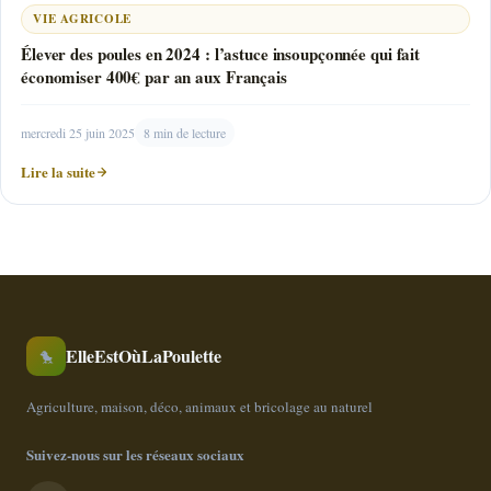
VIE AGRICOLE
Élever des poules en 2024 : l’astuce insoupçonnée qui fait
économiser 400€ par an aux Français
mercredi 25 juin 2025
8 min de lecture
Lire la suite
ElleEstOùLaPoulette
🐤
Agriculture, maison, déco, animaux et bricolage au naturel
Suivez-nous sur les réseaux sociaux