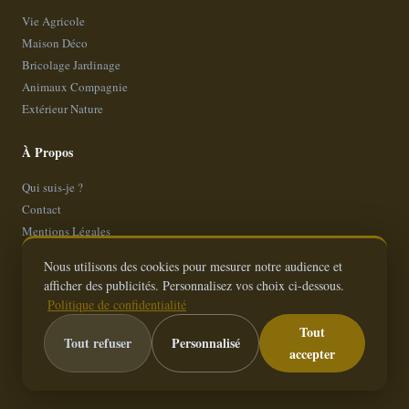
Vie Agricole
Maison Déco
Bricolage Jardinage
Animaux Compagnie
Extérieur Nature
À Propos
Qui suis-je ?
Contact
Mentions Légales
Politique de Confidentialité
Nous utilisons des cookies pour mesurer notre audience et
Plan de site
afficher des publicités. Personnalisez vos choix ci-dessous.
Politique de confidentialité
Tout
Tout refuser
Personnalisé
accepter
© 2026
ElleEstOùLaPoulette
— Tous droits réservés
La campagne, le coeur ouvert et les mains dans la terre.