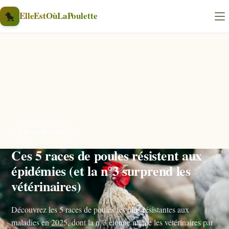
Aller au contenu
🐤
ElleEstOùLaPoulette
VIE AGRICOLE
Ces 5 races de poules résistent aux
épidémies (et la n°3 surprend les
vétérinaires)
Découvrez les 5 races de poules les plus résistantes aux
maladies en 2025, dont la n°3 étonne même les vétérinaires par