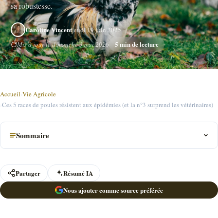
sa robustesse.
Caroline Vincent
jeudi 19 juin 2025
5 min de lecture
Mis à jour le dimanche 3 mai 2026
Accueil
›
Vie Agricole
›
Ces 5 races de poules résistent aux épidémies (et la n°3 surprend les vétérinaires)
Sommaire
Partager
Résumé IA
Nous ajouter comme source préférée