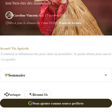
leur bien-être dés maintenant !
Caroline Vincent
jeudi 17 octobre 2024
8 min de lecture
Mis à jour le dimanche 3 mai 2026
Accueil
›
Vie Agricole
Comment se débarrasser des poux dans un poulailler : le guide ultime pour sauver
›
vos poules
Sommaire
Partager
Résumé IA
Nous ajouter comme source préférée