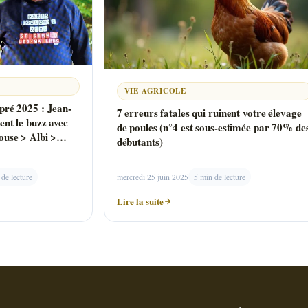
VIE AGRICOLE
pré 2025 : Jean-
7 erreurs fatales qui ruinent votre élevage
ent le buzz avec
de poules (n°4 est sous-estimée par 70% de
ouse > Albi >
débutants)
»
 de lecture
mercredi 25 juin 2025
5 min de lecture
Lire la suite