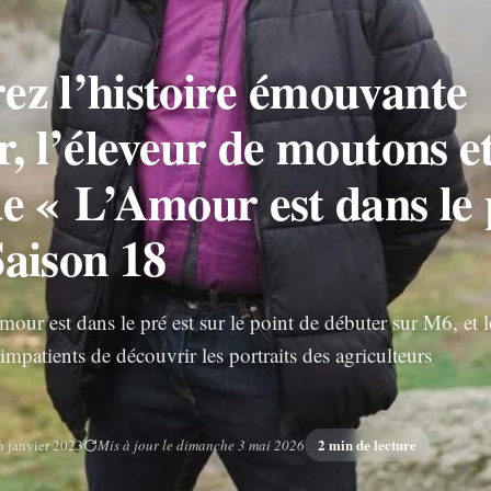
ez l’histoire émouvante
r, l’éleveur de moutons e
e « L’Amour est dans le 
Saison 18
our est dans le pré est sur le point de débuter sur M6, et l
 impatients de découvrir les portraits des agriculteurs
2 min de lecture
6 janvier 2023
Mis à jour le dimanche 3 mai 2026