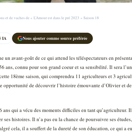
ons et de vaches de « L’Amour est dans le pré 2023 » Saison 18
 IA
Nous ajouter comme source préférée
nne un avant-goût de ce qui attend les téléspectateurs en présent
56 ans, connu pour son grand coeur et sa sensibilité. Il sera l’un
ette 18ème saison, qui comprendra 11 agriculteurs et 3 agricult
 opportunité de découvrir l’histoire émouvante d’Olivier et de 
 ans qui a vécu des moments difficiles en tant qu’agriculteur. Il
 ses histoires. Il n’a pas eu la chance de poursuivre ses études
algré cela, il a souffert de la dureté de son éducation, ce qui a 