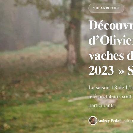
VIE AGRICOLE
Découvr
d’Olivie
vaches d
2023 » 
La saison 18 de L’am
téléspectateurs sont
participants.
Audrey Petiot
lundi 1