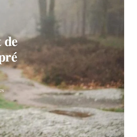
t de
pré
es