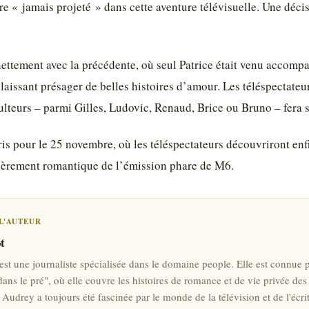
tre « jamais projeté » dans cette aventure télévisuelle. Une déci
nettement avec la précédente, où seul Patrice était venu accompa
, laissant présager de belles histoires d’amour. Les téléspectat
ulteurs – parmi Gilles, Ludovic, Renaud, Brice ou Bruno – fera 
is pour le 25 novembre, où les téléspectateurs découvriront enfi
lièrement romantique de l’émission phare de M6.
L'AUTEUR
t
est une journaliste spécialisée dans le domaine people. Elle est connue 
ns le pré", où elle couvre les histoires de romance et de vie privée des a
 Audrey a toujours été fascinée par le monde de la télévision et de l'écri