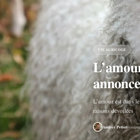
VIE AGRICOLE
L’amour 
annonce 
L’amour est dans le 
raisons dévoilées
Audrey Petiot
vendre