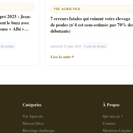
VIE AGRICOLE
pré 2025 : Jean-
7 erreurs fatales qui ruinent votre élevage
ent le buzz avec
de poules (n°4 est sous-estimée par 70% de
ouse > Albi >
débutants)
»
 de lecture
mercredi 25 juin 2025
5 min de lecture
Lire la suite
Catégories
À Propos
Vie Agricole
Qui suis-je ?
Maison Déco
Contact
Bricolage Jardinage
Mentions Légales