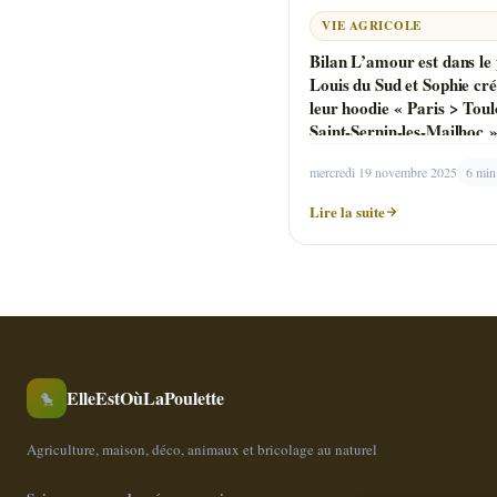
VIE AGRICOLE
Bilan L’amour est dans le 
Louis du Sud et Sophie cré
leur hoodie « Paris > Toul
Saint-Sernin-les-Mailhoc 
mercredi 19 novembre 2025
6 min
Lire la suite
ElleEstOùLaPoulette
🐤
Agriculture, maison, déco, animaux et bricolage au naturel