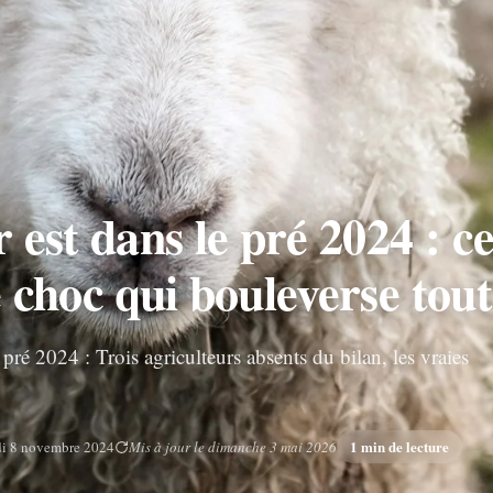
est dans le pré 2024 : ce
choc qui bouleverse tout
pré 2024 : Trois agriculteurs absents du bilan, les vraies
1 min de lecture
di 8 novembre 2024
Mis à jour le dimanche 3 mai 2026