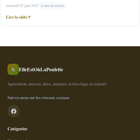
mercredi 25 juin 2025
8 min de lecture
Lire la suite
ElleEstOùLaPoulette
🐤
Agriculture, maison, déco, animaux et bricolage au naturel
Suivez-nous sur les réseaux sociaux
Catégories