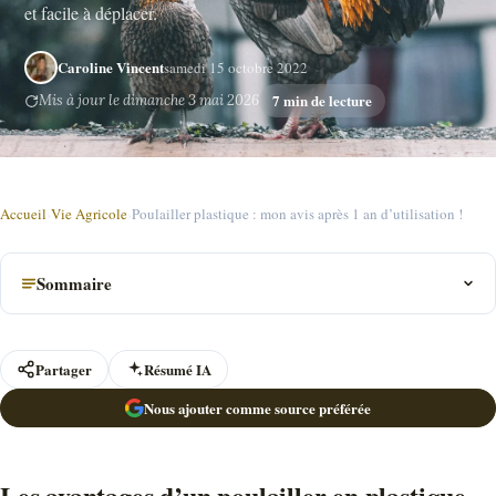
et facile à déplacer.
Caroline Vincent
samedi 15 octobre 2022
7 min de lecture
Mis à jour le dimanche 3 mai 2026
Accueil
›
Vie Agricole
›
Poulailler plastique : mon avis après 1 an d’utilisation !
Sommaire
Partager
Résumé IA
Nous ajouter comme source préférée
Les avantages d’un poulailler en plastique.