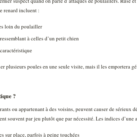
emier suspect quand on parle d’attaques de poulaillers. Rusé et a
e renard incluent :
s loin du poulailler
 ressemblant à celles d’un petit chien
aractéristique
uer plusieurs poules en une seule visite, mais il les emportera g
tique ?
errants ou appartenant à des voisins, peuvent causer de sérieux 
ent souvent par jeu plutôt que par nécessité. Les indices d’une 
es sur place, parfois à peine touchées