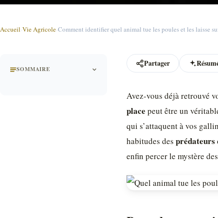
Accueil
›
Vie Agricole
›
Comment identifier quel animal tue les poules et les laisse su
Partager
Résumé
SOMMAIRE
Avez-vous déjà retrouvé vo
place
peut être un véritable
qui s’attaquent à vos galli
prédateurs 
habitudes des
enfin percer le mystère de