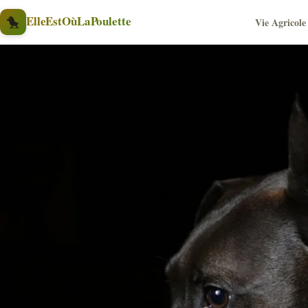
Aller au contenu
🐤
ElleEstOùLaPoulette
Vie Agricole