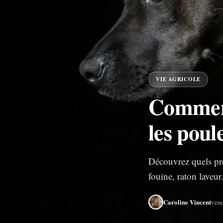
VIE AGRICOLE
Comment
les poule
Découvrez quels préd
fouine, raton laveur
Caroline Vincent
vend